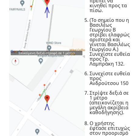
πρέπει να
κινηθεί προς τα
πίσω.
(Το σημείο που η
Βασιλέως
Γεωργίου Β
στρίβει ελαφρώς
αριστερά και
γίνεται Βασιλέως
Γεωργίου Α.)
Συνεχίστε ευθεία
προς Γρ.
Λαμπράκη 132.
Συνεχίστε ευθεία
προς
Ανδρούτσου 150
Στρίψτε δεξιά σε
1 μέτρο
(απεικονίζεται η
μεγάλη ακρίβεια
καθοδήγησης).
Ο χρήστης
έφτασε επιτυχώς
στον προορισμό