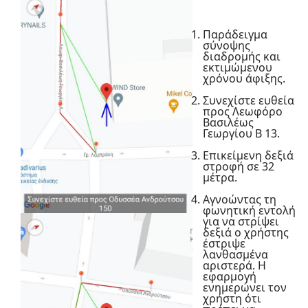
Παράδειγμα
σύνοψης
διαδρομής και
εκτιμώμενου
χρόνου άφιξης.
Συνεχίστε ευθεία
προς Λεωφόρο
Βασιλέως
Γεωργίου Β 13.
Επικείμενη δεξιά
στροφή σε 32
μέτρα.
Αγνοώντας τη
φωνητική εντολή
για να στρίψει
δεξιά ο χρήστης
έστριψε
λανθασμένα
αριστερά. Η
εφαρμογή
ενημερώνει τον
χρήστη ότι